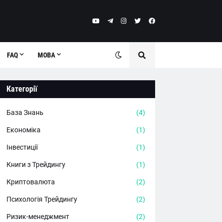
FAQ
МОВА
Категорії
База Знань
(4)
Економіка
(1)
Інвестиції
(1)
Книги з Трейдингу
(1)
Криптовалюта
(2)
Психологія Трейдингу
(2)
Ризик-менеджмент
(2)