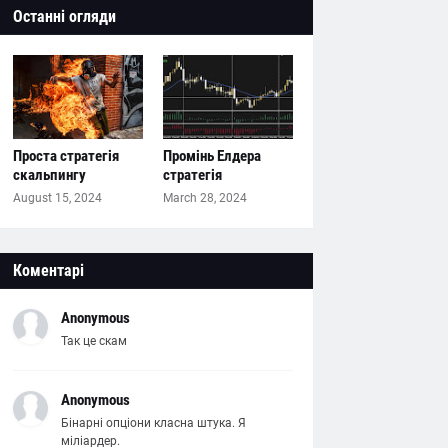
Останні огляди
Проста стратегія
Промінь Елдера
скальпингу
стратегія
August 15, 2024
March 28, 2024
Коментарі
Anonymous
Так це скам
Anonymous
Бінарні опціони класна штука. Я
міліардер.