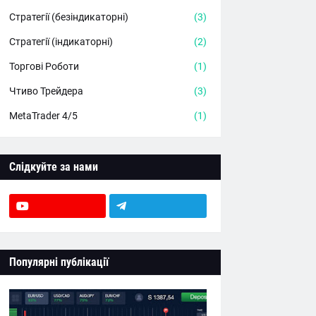
Стратегії (безіндикаторні)
(3)
Стратегії (індикаторні)
(2)
Торгові Роботи
(1)
Чтиво Трейдера
(3)
MetaTrader 4/5
(1)
Слідкуйте за нами
Популярні публікації