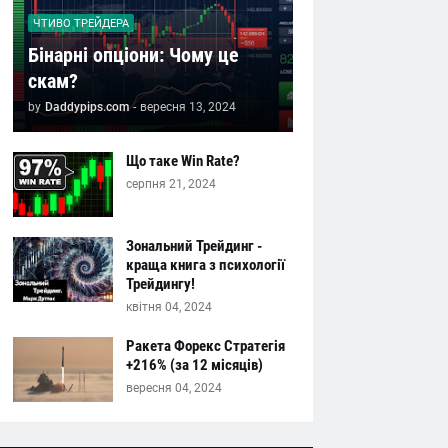
ЧТИВО ТРЕЙДЕРА
Бінарні опціони: Чому це
скам?
by
Daddypips.com
-
вересня 13, 2024
Що таке Win Rate?
серпня 21, 2024
Зональний Трейдинг -
краща книга з психології
Трейдингу!
квітня 04, 2024
Ракета Форекс Стратегія
+216% (за 12 місяців)
вересня 04, 2024