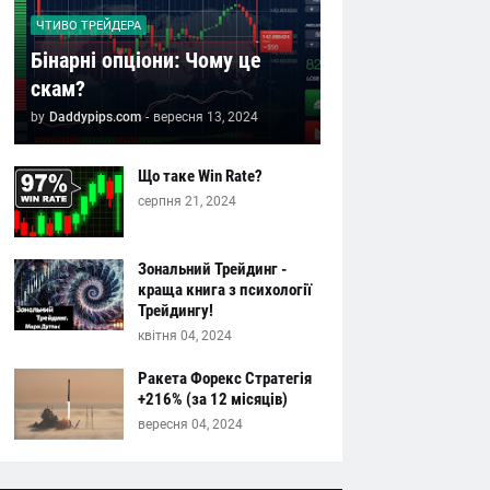
ЧТИВО ТРЕЙДЕРА
Бінарні опціони: Чому це
скам?
by
Daddypips.com
-
вересня 13, 2024
Що таке Win Rate?
серпня 21, 2024
Зональний Трейдинг -
краща книга з психології
Трейдингу!
квітня 04, 2024
Ракета Форекс Стратегія
+216% (за 12 місяців)
вересня 04, 2024