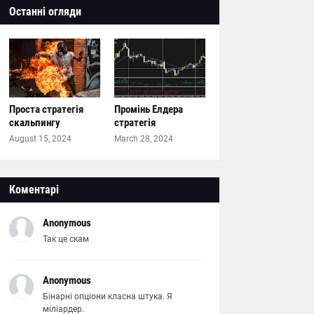
Останні огляди
Проста стратегія
Промінь Елдера
скальпингу
стратегія
August 15, 2024
March 28, 2024
Коментарі
Anonymous
Так це скам
Anonymous
Бінарні опціони класна штука. Я
міліардер.