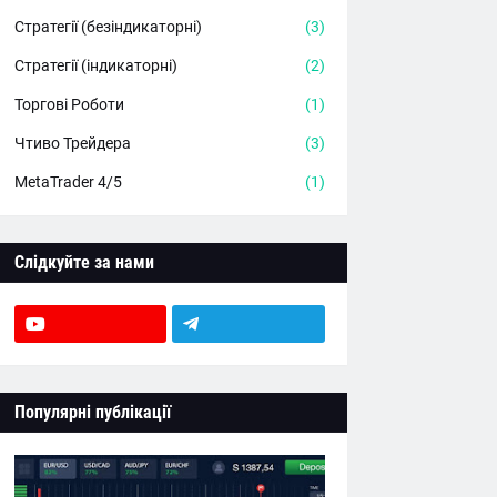
Стратегії (безіндикаторні)
(3)
Стратегії (індикаторні)
(2)
Торгові Роботи
(1)
Чтиво Трейдера
(3)
MetaTrader 4/5
(1)
Слідкуйте за нами
Популярні публікації