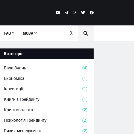
FAQ
МОВА
Категорії
База Знань
(4)
Економіка
(1)
Інвестиції
(1)
Книги з Трейдингу
(1)
Криптовалюта
(2)
Психологія Трейдингу
(2)
Ризик-менеджмент
(2)